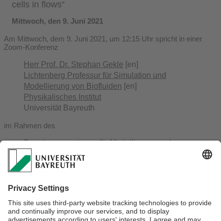
cells in flows“
Mittwoch, den 9. Juni 2021
Am Mittwoch, dem 9. Juni 2021, um 12:15 Uhr spricht in einer
Zoom-Konferenz
Herr Prof. Dr. Stephan Gekle
[en]
Lichtenberg Professur für Simulation und
Modellierung von Biofluiden
[en]
Physikalisches Institut
Universität Bayreuth
im Rahmen des
Forschungszentrums für Modellierung und
Simulation (MODUS)
.
über das Thema
„Computational modeling of blood cells in flows“.
Weitere Einzelheiten erfahren Sie im
eLearning-
Kurs
(Vortragsankündigungen, Diskussionen, ...)
des
MODUS-Forschungszentrums
.