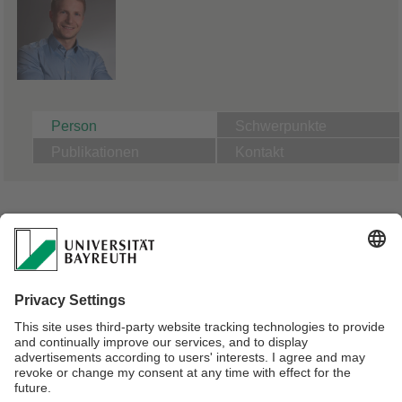
Person
Schwerpunkte
Publikationen
Kontakt
Mathematisches Institut
Lehrstuhl für Angewandte Mathematik
DFG-Projektmitarbeiter (November 2019 - März 2023)
Projekt:
Nonsmooth Multi-Level Optimization Algorithms for
Energetic Formulations of Finite-Strain Elastoplasticity