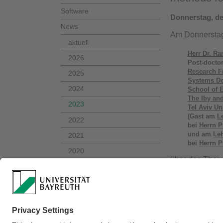
Software
Donnerstag, de
News
Am Donnerstag,
aktuell
Herr Dr. Ra
2026
Post-docto
Research F
2025
Systems D
2024
School of E
The Iby an
2023
Tel Aviv Un
(Gast am
L
2022
bei
Herrn P
und am
Le
2021
bei
Herrn P
2020
über das The
Kontakt
„On the acc
im
Mathematis
Weitere Einzel