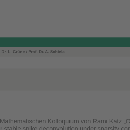
r. L. Grüne / Prof. Dr. A. Schiela
 Mathematischen Kolloquium von Rami Katz „O
 stable spike deconvolution under sparsity con