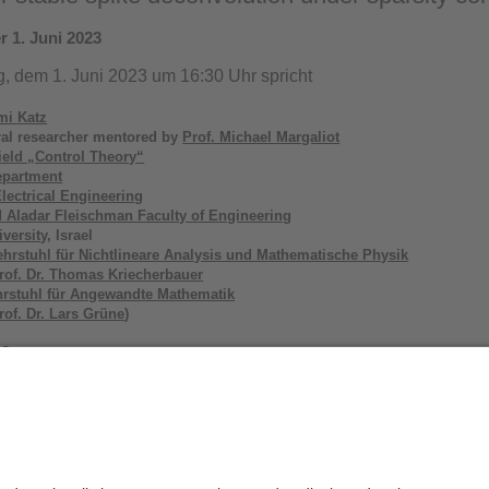
r 1. Juni 2023
 dem 1. Juni 2023 um 16:30 Uhr spricht
mi Katz
ral researcher mentored by
Prof. Michael Margaliot
ield „Control Theory“
epartment
lectrical Engineering
d Aladar Fleischman Faculty of Engineering
iversity
, Israel
ehrstuhl für Nichtlineare Analysis und Mathematische Physik
rof. Dr. Thomas Kriecherbauer
hrstuhl für Angewandte Mathematik
rof. Dr. Lars Grüne
)
ma
uracy of Prony-type methods for stable spike deconvolution under spars
chen Kolloquium
.
heiten, die Einladung und die Zusammenfassung des Vortrags 