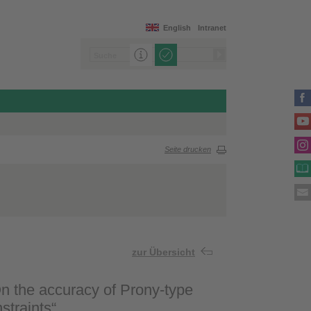
English
Intranet
Seite drucken
zur Übersicht
n the accuracy of Prony-type
straints“