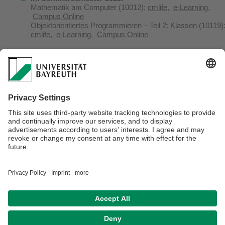
Mathematik am Computer (10012):
cmlife
,
e-Learning
,
Campus Online
Objektorientiertes Programmieren – Teil 2: Klassen (10119)
cmlife
,
e-Learning
,
Campus Online
frühere Lehrveranstaltungen
(vor SoSe 2023
)
Kontaktdaten
Forschungsinteressen
Projekte
Profile
Verantwortlich für die Redaktion:
Lars Grüne
Datenschutzerklärung
Impressum
Hausordnung
Sitemap
Kontakt