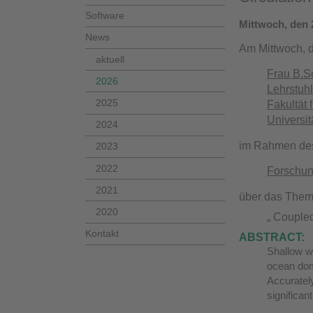
Software
Mittwoch, den 
News
Am Mittwoch, 
aktuell
Frau B.S
2026
Lehrstuh
2025
Fakultät 
Universit
2024
im Rahmen de
2023
2022
Forschun
2021
über das The
2020
„ Couple
Kontakt
ABSTRACT:
Shallow w
ocean doma
Accurately
significan