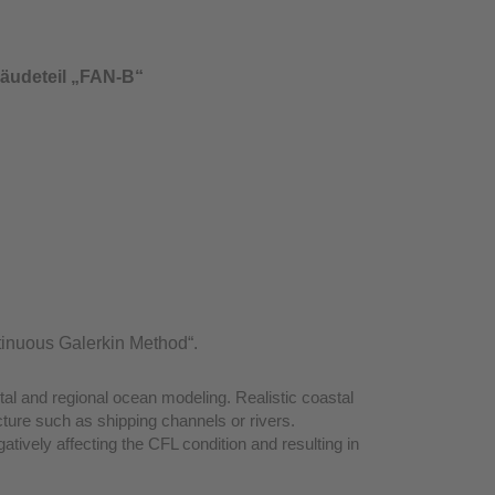
bäudeteil „FAN-B“
tinuous Galerkin Method“.
l and regional ocean modeling. Realistic coastal
ture such as shipping channels or rivers.
tively affecting the CFL condition and resulting in