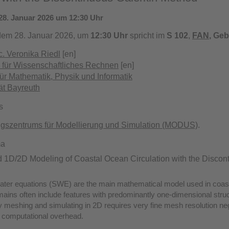
28. Januar 2026 um 12:30 Uhr
dem 28. Januar 2026, um
12:30 Uhr
spricht im
S 102
,
FAN
, Ge
c. Veronika Riedl
[en]
l für Wissenschaftliches Rechnen
[en]
für Mathematik, Physik und Informatik
ät Bayreuth
s
gszentrums für Modellierung und Simulation (MODUS)
.
ma
d 1D/2D Modeling of Coastal Ocean Circulation with the Discon
ater equations (SWE) are the main mathematical model used in coasta
ins often include features with predominantly one-dimensional struc
 meshing and simulating in 2D requires very fine mesh resolution nega
t computational overhead.