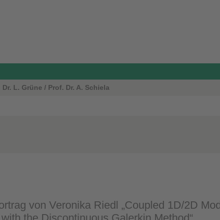
r. L. Grüne / Prof. Dr. A. Schiela
trag von Veronika Riedl „Coupled 1D/2D Mode
n with the Discontinuous Galerkin Method“