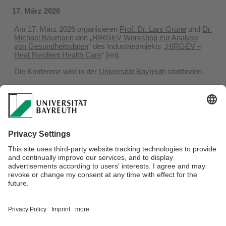
17. März 2026
Am 17. März 2026 organisieren
Prof. Dr. Lars Grüne
und
Dr.
Michael Baumann
den „
HIRGEV Workshop zur Analyse
von Gesundheitsdaten
“ des Industrieprojekts „
HIRGEV –
Heat Resilient Health Care
“ [en].
Die Konferenz wird in der
Universität Bayreuth
stattfinden.
HIRGEV Workshop on the Analysis of Health
Data” in March 17, 2026
17 March 2026
Prof. Dr. Lars Grüne
and
Dr. Michael Baumann
organize the
“
HIRGEV Workshop on the Analysis of Health Data
“ [de]
(March 17, 2026) of the Industrial project “
HIRGEV – Heat
Resilient Health Care
”.
The conference will take place at the
University of Bayreuth
.